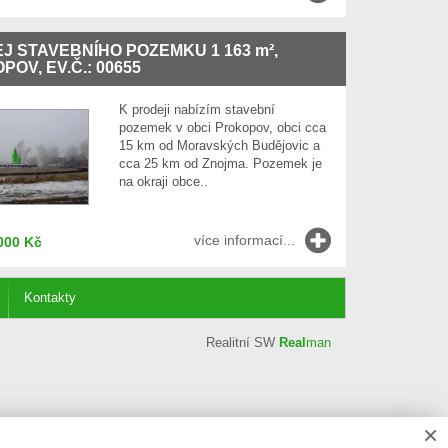
J STAVEBNÍHO POZEMKU 1 163
m²
,
OV, EV.Č.: 00655
K prodeji nabízím stavební
pozemek v obci Prokopov, obci cca
15 km od Moravských Budějovic a
cca 25 km od Znojma. Pozemek je
na okraji obce..
více informací...
000 Kč
Kontakty
Realitní SW
Real
man
×