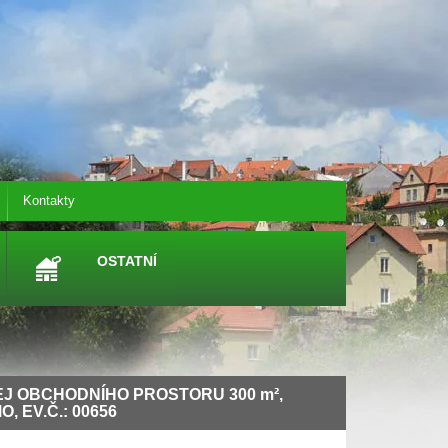
Kontakty
OSTATNÍ
J OBCHODNÍHO PROSTORU 300
m²
,
, EV.Č.: 00656