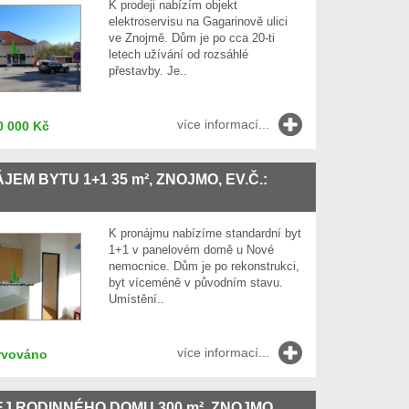
K prodeji nabízím objekt
elektroservisu na Gagarinově ulici
ve Znojmě. Dům je po cca 20-ti
letech užívání od rozsáhlé
přestavby. Je..
více informací...
0 000 Kč
JEM BYTU 1+1 35
m²
, ZNOJMO, EV.Č.:
K pronájmu nabízíme standardní byt
1+1 v panelovém domě u Nové
nemocnice. Dům je po rekonstrukci,
byt víceméně v původním stavu.
Umístění..
více informací...
rvováno
J RODINNÉHO DOMU 300
m²
, ZNOJMO,