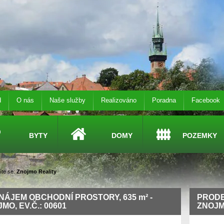
d
O nás
Naše služby
Realizováno
Poradna
Facebook
BYTY
DOMY
POZEMKY
te se:
Znojmo Reality
NÁJEM OBCHODNÍ PROSTORY, 635
m²
-
PRODE
MO, EV.Č.: 00601
ZNOJMO