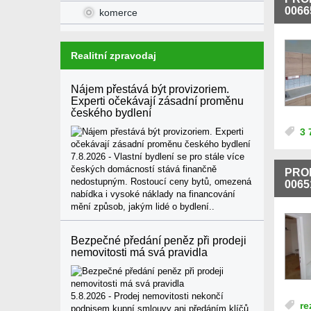
0066
komerce
Realitní zpravodaj
Nájem přestává být provizoriem.
Experti očekávají zásadní proměnu
českého bydlení
3 
7.8.2026 - Vlastní bydlení se pro stále více
českých domácností stává finančně
PRO
nedostupným. Rostoucí ceny bytů, omezená
0065
nabídka i vysoké náklady na financování
mění způsob, jakým lidé o bydlení..
Bezpečné předání peněz při prodeji
nemovitosti má svá pravidla
5.8.2026 - Prodej nemovitosti nekončí
re
podpisem kupní smlouvy ani předáním klíčů.