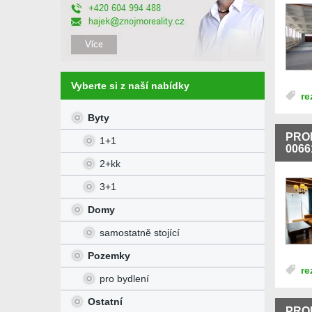
Vyberte si z naší nabídky
re
Byty
PRO
1+1
0066
2+kk
3+1
Domy
samostatně stojící
Pozemky
re
pro bydlení
Ostatní
PROD