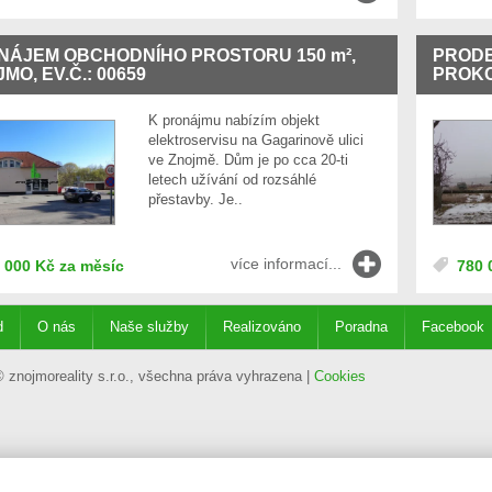
NÁJEM OBCHODNÍHO PROSTORU 150
m²
,
PRODE
MO, EV.Č.: 00659
PROKOP
K pronájmu nabízím objekt
elektroservisu na Gagarinově ulici
ve Znojmě. Dům je po cca 20-ti
letech užívání od rozsáhlé
přestavby. Je..
více informací...
 000 Kč za měsíc
780 
d
O nás
Naše služby
Realizováno
Poradna
Facebook
 znojmoreality s.r.o., všechna práva vyhrazena |
Cookies