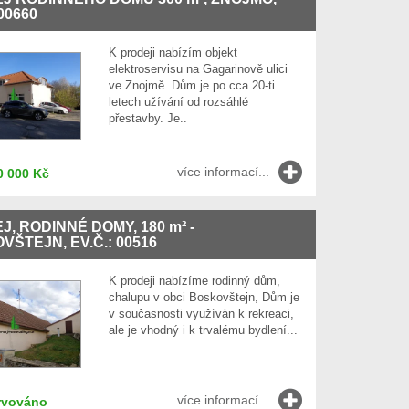
 00660
K prodeji nabízím objekt
elektroservisu na Gagarinově ulici
ve Znojmě. Dům je po cca 20-ti
letech užívání od rozsáhlé
přestavby. Je..
více informací...
0 000 Kč
J, RODINNÉ DOMY, 180
m²
-
ŠTEJN, EV.Č.: 00516
K prodeji nabízíme rodinný dům,
chalupu v obci Boskovštejn, Dům je
v současnosti využíván k rekreaci,
ale je vhodný i k trvalému bydlení...
více informací...
rvováno