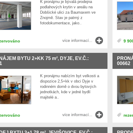
K pronájmu je bývalá prodejna
podlahových krytin v areálu na
Dobšické ulici za Baumaxem ve
Znojmě. Stav je patrný z
fotodokumentace, jako..
více informací...
zervováno
9 90
NÁJEM BYTU 2+KK 75
m²
, DYJE, EV.Č.:
PRONÁ
1
00662
K pronájmu nabízím byt velkosti a
dispozice 2,5+kk v obci Dyje v
rodinném domě o dvou bytových
jednotkách, kde v jedné bydlí
majitelé a..
více informací...
zervováno
reze
EJ BYTU 3+1 78
m²
, JEVIŠOVICE, EV.Č.:
PRODE