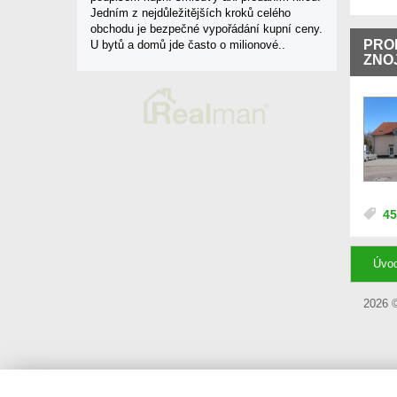
Jedním z nejdůležitějších kroků celého
obchodu je bezpečné vypořádání kupní ceny.
PRO
U bytů a domů jde často o milionové..
ZNOJ
45
Úvo
2026 ©