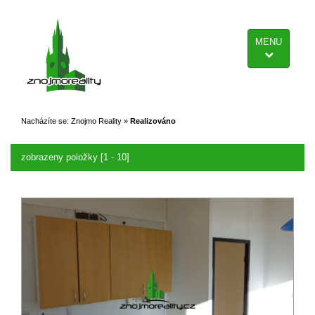
MENU
Nacházíte se:
Znojmo Reality
»
Realizováno
zobrazeny položky [1 - 10]