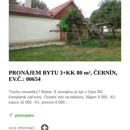
PRONÁJEM BYTU 3+KK 80
m²
, ČERNÍN,
EV.Č.: 00654
Trochu romantiky? Máme. K pronájmu je byt v části RD,
kompletně zařízený. Ostatní info na telefonu. Nájem 8 000,- Kč,
kauce 10 000,- Kč, provize 8 000,-..
pronajato
více informací...