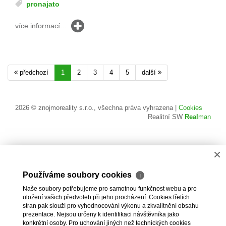
pronajato
více informací...
předchozí
1
2
3
4
5
další
2026 © znojmoreality s.r.o., všechna práva vyhrazena |
Cookies
Realitní SW
Real
man
×
Používáme soubory cookies
ℹ
Naše soubory potřebujeme pro samotnou funkčnost webu a pro
uložení vašich předvoleb při jeho procházení. Cookies třetích
stran pak slouží pro vyhodnocování výkonu a zkvalitnění obsahu
prezentace. Nejsou určeny k identifikaci návštěvníka jako
konkrétní osoby. Pro uchování jiných než technických cookies