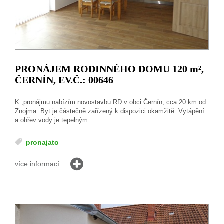
PRONÁJEM RODINNÉHO DOMU 120
m²
,
ČERNÍN, EV.Č.: 00646
K ,pronájmu nabízím novostavbu RD v obci Černín, cca 20 km od
Znojma. Byt je částečně zařízený k dispozici okamžitě. Vytápění
a ohřev vody je tepelným..
pronajato
více informací...