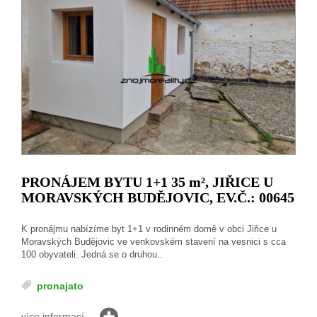
PRONÁJEM BYTU 1+1 35
m²
, JIŘICE U
MORAVSKÝCH BUDĚJOVIC, EV.Č.: 00645
K pronájmu nabízíme byt 1+1 v rodinném domě v obci Jiřice u
Moravských Budějovic ve venkovském stavení na vesnici s cca
100 obyvateli. Jedná se o druhou..
pronajato
více informací...