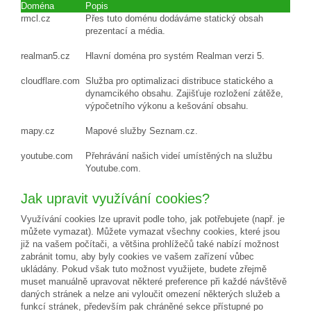
Doména
Popis
rmcl.cz
Přes tuto doménu dodáváme statický obsah
prezentací a média.
realman5.cz
Hlavní doména pro systém Realman verzi 5.
cloudflare.com
Služba pro optimalizaci distribuce statického a
dynamcikého obsahu. Zajišťuje rozložení zátěže,
výpočetního výkonu a kešování obsahu.
mapy.cz
Mapové služby Seznam.cz.
youtube.com
Přehrávání našich videí umístěných na službu
Youtube.com.
Jak upravit využívání cookies?
Využívání cookies lze upravit podle toho, jak potřebujete (např. je
můžete vymazat). Můžete vymazat všechny cookies, které jsou
již na vašem počítači, a většina prohlížečů také nabízí možnost
zabránit tomu, aby byly cookies ve vašem zařízení vůbec
ukládány. Pokud však tuto možnost využijete, budete zřejmě
muset manuálně upravovat některé preference při každé návštěvě
daných stránek a nelze ani vyloučit omezení některých služeb a
funkcí stránek, především pak chráněné sekce přístupné po