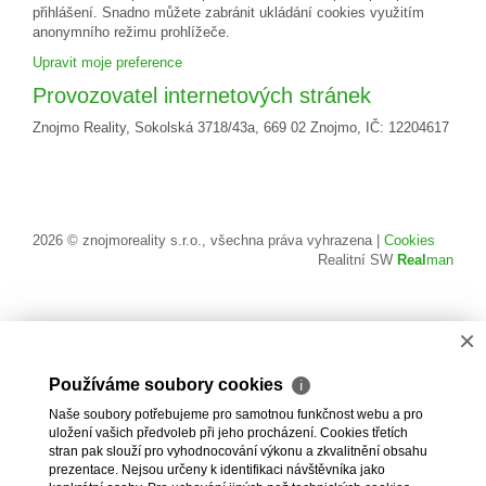
přihlášení. Snadno můžete zabránit ukládání cookies využitím
anonymního režimu prohlížeče.
Upravit moje preference
Provozovatel internetových stránek
Znojmo Reality, Sokolská 3718/43a, 669 02 Znojmo, IČ: 12204617
2026 © znojmoreality s.r.o., všechna práva vyhrazena |
Cookies
Realitní SW
Real
man
×
Používáme soubory cookies
ℹ
Naše soubory potřebujeme pro samotnou funkčnost webu a pro
uložení vašich předvoleb při jeho procházení. Cookies třetích
stran pak slouží pro vyhodnocování výkonu a zkvalitnění obsahu
prezentace. Nejsou určeny k identifikaci návštěvníka jako