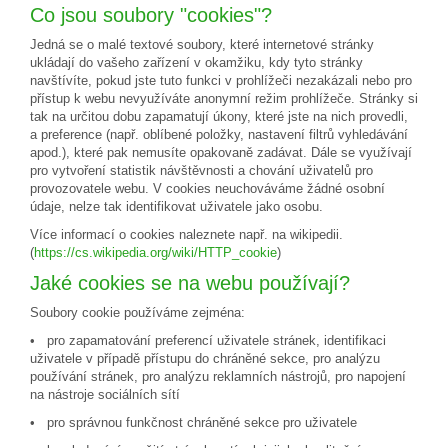
Co jsou soubory "cookies"?
Jedná se o malé textové soubory, které internetové stránky
ukládají do vašeho zařízení v okamžiku, kdy tyto stránky
navštívíte, pokud jste tuto funkci v prohlížeči nezakázali nebo pro
přístup k webu nevyužíváte anonymní režim prohlížeče. Stránky si
tak na určitou dobu zapamatují úkony, které jste na nich provedli,
a preference (např. oblíbené položky, nastavení filtrů vyhledávání
apod.), které pak nemusíte opakovaně zadávat. Dále se využívají
pro vytvoření statistik návštěvnosti a chování uživatelů pro
provozovatele webu. V cookies neuchováváme žádné osobní
údaje, nelze tak identifikovat uživatele jako osobu.
Více informací o cookies naleznete např. na wikipedii.
(
https://cs.wikipedia.org/wiki/HTTP_cookie
)
Jaké cookies se na webu používají?
Soubory cookie používáme zejména:
• pro zapamatování preferencí uživatele stránek, identifikaci
uživatele v případě přístupu do chráněné sekce, pro analýzu
používání stránek, pro analýzu reklamních nástrojů, pro napojení
na nástroje sociálních sítí
• pro správnou funkčnost chráněné sekce pro uživatele