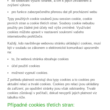
• ke sledování využití stránek, a tím k jejich zkvalitnění a
zvýšení výkonu
• pro funkce zabezpečeného přenosu dat při procházení webu
Typy použitých cookie souborů jsou session cookie, cookie
prvních stran a cookie třetích stran. Soubory cookie nebudou
použity pro žádné jiné účely než výše zmíněné. Využívání
cookies můžete upravit v nastavení soukromí vašeho
internetového prohlížeče.
Každý, kdo navštěvuje webovou stránku ukládající cookies, musí
být v souladu se zákonem o elektronické komunikaci upozorněn
na:
• to, že webová stránka obsahuje cookies
• účel použití cookies
• možnost vypnutí cookies.
Z pohledu platnosti existují dva typy cookies a to cookies pro
aktuální relaci a trvalé cookies. Cookies pro relaci jsou ukládány
do zařízení, po opuštění stránky jsou však odstraněny. Trvalé
cookies zůstávají v počítači, dokud nevyprší jejich platnost viz
tabulka níže.
Případné cookies třetích stran: