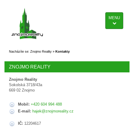
MENU
Nacházíte se:
Znojmo Reality
»
Kontakty
ZNOJMO REALITY
Znojmo Reality
Sokolská 3718/43a
669 02 Znojmo
Mobil:
+420 604 994 488
E-mail:
hajek@znojmoreality.cz
IČ:
12204617