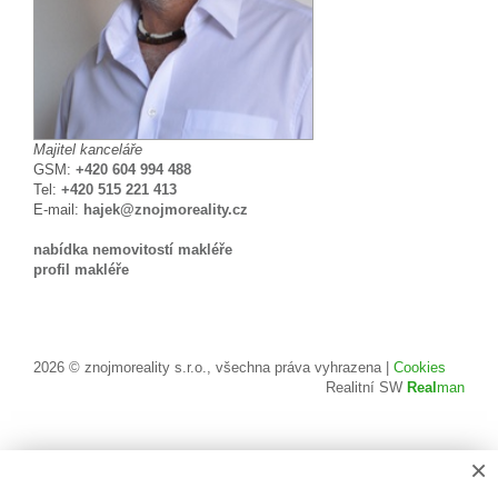
Majitel kanceláře
GSM:
+420 604 994 488
Tel:
+420 515 221 413
E-mail:
hajek@znojmoreality.cz
nabídka nemovitostí makléře
profil makléře
2026 © znojmoreality s.r.o., všechna práva vyhrazena |
Cookies
Realitní SW
Real
man
×