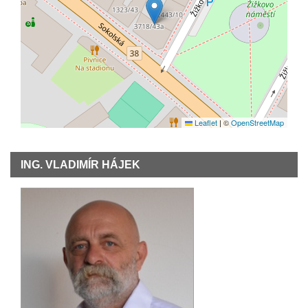
Leaflet
|
©
OpenStreetMap
ING. VLADIMÍR HÁJEK