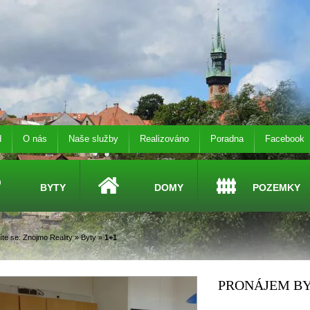
d
O nás
Naše služby
Realizováno
Poradna
Facebook
BYTY
DOMY
POZEMKY
te se:
Znojmo Reality
»
Byty
»
1+1
PRONÁJEM BY