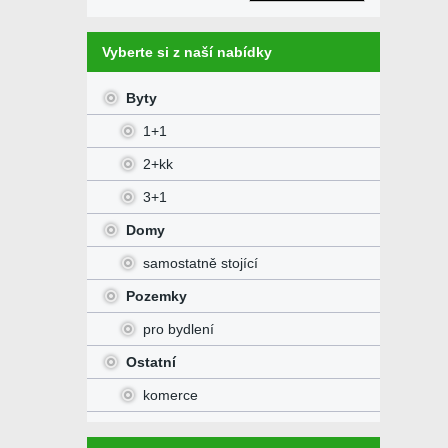
Vyberte si z naší nabídky
Byty
1+1
2+kk
3+1
Domy
samostatně stojící
Pozemky
pro bydlení
Ostatní
komerce