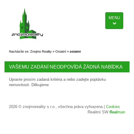
MENU
Nacházíte se:
Znojmo Reality
»
Ostatní
»
ostatni
VAŠEMU ZADÁNÍ NEODPOVÍDÁ ŽÁDNÁ NABÍDKA
Upravte prosím zadaná kritéria a nebo zadejte poptávku
nemovitosti. Děkujeme
2026 © znojmoreality s.r.o., všechna práva vyhrazena |
Cookies
Realitní SW
Real
man