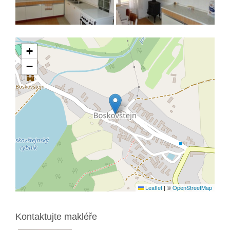
+
−
Leaflet
|
©
OpenStreetMap
Kontaktujte makléře