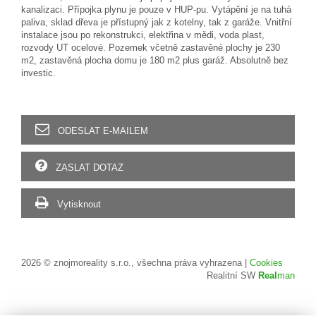
kanalizaci. Přípojka plynu je pouze v HUP-pu. Vytápění je na tuhá
paliva, sklad dřeva je přístupný jak z kotelny, tak z garáže. Vnitřní
instalace jsou po rekonstrukci, elektřina v mědi, voda plast,
rozvody UT ocelové. Pozemek včetně zastavěné plochy je 230
m2, zastavěná plocha domu je 180 m2 plus garáž. Absolutně bez
investic.
ODESLAT E-MAILEM
ZASLAT DOTAZ
Vytisknout
2026 © znojmoreality s.r.o., všechna práva vyhrazena |
Cookies
Realitní SW
Real
man