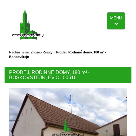
MENU
Nacházíte se:
Znojmo Reality
»
Prodej, Rodinné domy, 180 m² -
Boskovštejn
PRODEJ, RODINNÉ DOMY, 180
m²
-
BOSKOVŠTEJN, EV.Č.: 00516